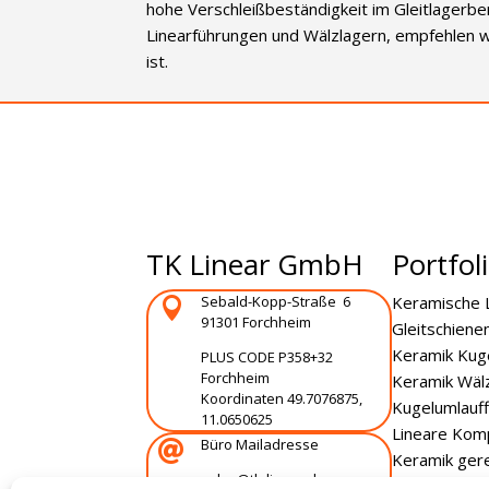
hohe Verschleißbeständigkeit im Gleitlagerb
Linearführungen und Wälzlagern, empfehlen wir
ist.
TK Linear GmbH
Portfol
Sebald-Kopp-Straße 6
Keramische 

91301 Forchheim
Gleitschiene
Keramik Kug
PLUS CODE
P358+32
Forchheim
Keramik Wäl
Koordinaten 49.7076875,
Kugelumlauf
11.0650625
Lineare Kom
Büro Mailadresse

Keramik gere
sales@tk-linear.de
Keramik Wer