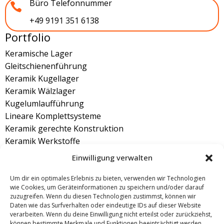
Büro Telefonnummer

+49 9191 351 6138
Portfolio
Keramische Lager
Gleitschienenführung
Keramik Kugellager
Keramik Wälzlager
Kugelumlaufführung
Lineare Komplettsysteme
Keramik gerechte Konstruktion
Keramik Werkstoffe
Linearführung aus Keramik
Einwilligung verwalten
Bürozeiten
Um dir ein optimales Erlebnis zu bieten, verwenden wir Technologien
Montag: 8.00 bis 17.00 Uhr
wie Cookies, um Geräteinformationen zu speichern und/oder darauf
Dienstag: 8.00 bis 17.00 Uhr
zuzugreifen. Wenn du diesen Technologien zustimmst, können wir
Daten wie das Surfverhalten oder eindeutige IDs auf dieser Website
Mittwoch: 8.00 bis 17.00 Uhr
verarbeiten. Wenn du deine Einwilligung nicht erteilst oder zurückziehst,
Donnerstag: 8.00 bis 17.00 Uhr
können bestimmte Merkmale und Funktionen beeinträchtigt werden.