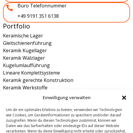
Büro Telefonnummer

+49 9191 351 6138
Portfolio
Keramische Lager
Gleitschienenführung
Keramik Kugellager
Keramik Wälzlager
Kugelumlaufführung
Lineare Komplettsysteme
Keramik gerechte Konstruktion
Keramik Werkstoffe
Linearführung aus Keramik
Einwilligung verwalten
Bürozeiten
Um dir ein optimales Erlebnis zu bieten, verwenden wir Technologien
Montag: 8.00 bis 17.00 Uhr
wie Cookies, um Geräteinformationen zu speichern und/oder darauf
Dienstag: 8.00 bis 17.00 Uhr
zuzugreifen. Wenn du diesen Technologien zustimmst, können wir
Daten wie das Surfverhalten oder eindeutige IDs auf dieser Website
Mittwoch: 8.00 bis 17.00 Uhr
verarbeiten. Wenn du deine Einwilligung nicht erteilst oder zurückziehst,